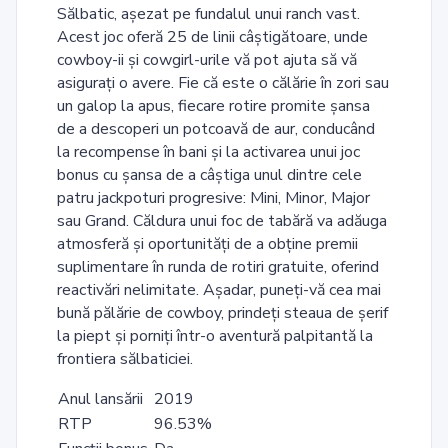
Sălbatic, așezat pe fundalul unui ranch vast.
Acest joc oferă 25 de linii câștigătoare, unde
cowboy-ii și cowgirl-urile vă pot ajuta să vă
asigurați o avere. Fie că este o călărie în zori sau
un galop la apus, fiecare rotire promite șansa
de a descoperi un potcoavă de aur, conducând
la recompense în bani și la activarea unui joc
bonus cu șansa de a câștiga unul dintre cele
patru jackpoturi progresive: Mini, Minor, Major
sau Grand. Căldura unui foc de tabără va adăuga
atmosferă și oportunități de a obține premii
suplimentare în runda de rotiri gratuite, oferind
reactivări nelimitate. Așadar, puneți-vă cea mai
bună pălărie de cowboy, prindeți steaua de șerif
la piept și porniți într-o aventură palpitantă la
frontiera sălbaticiei.
Anul lansării
2019
RTP
96.53%