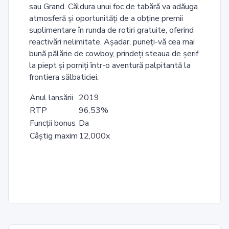
sau Grand. Căldura unui foc de tabără va adăuga
atmosferă și oportunități de a obține premii
suplimentare în runda de rotiri gratuite, oferind
reactivări nelimitate. Așadar, puneți-vă cea mai
bună pălărie de cowboy, prindeți steaua de șerif
la piept și porniți într-o aventură palpitantă la
frontiera sălbaticiei.
Anul lansării
2019
RTP
96.53%
Funcții bonus
Da
Câștig maxim
12,000x