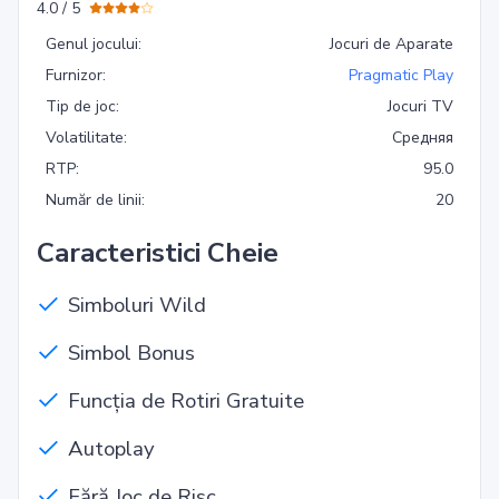
4.0 / 5
Genul jocului:
Jocuri de Aparate
Furnizor:
Pragmatic Play
Tip de joc:
Jocuri TV
Volatilitate:
Средняя
RTP:
95.0
Număr de linii:
20
Caracteristici Cheie
Simboluri Wild
Simbol Bonus
Funcția de Rotiri Gratuite
Autoplay
Fără Joc de Risc