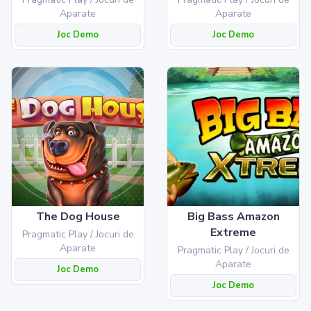
Aparate
Aparate
Joc Demo
Joc Demo
The Dog House
Big Bass Amazon
Extreme
Pragmatic Play / Jocuri de
Aparate
Pragmatic Play / Jocuri de
Aparate
Joc Demo
Joc Demo