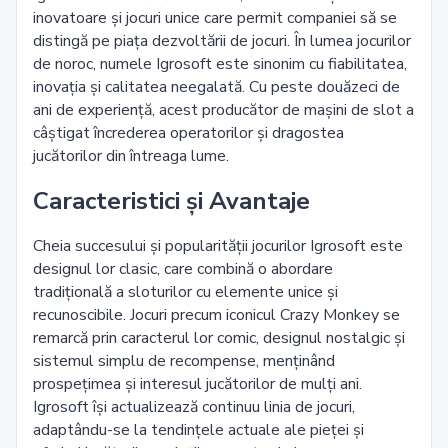
inovatoare și jocuri unice care permit companiei să se
distingă pe piața dezvoltării de jocuri. În lumea jocurilor
de noroc, numele Igrosoft este sinonim cu fiabilitatea,
inovația și calitatea neegalată. Cu peste douăzeci de
ani de experiență, acest producător de mașini de slot a
câștigat încrederea operatorilor și dragostea
jucătorilor din întreaga lume.
Caracteristici și Avantaje
Cheia succesului și popularității jocurilor Igrosoft este
designul lor clasic, care combină o abordare
tradițională a sloturilor cu elemente unice și
recunoscibile. Jocuri precum iconicul Crazy Monkey se
remarcă prin caracterul lor comic, designul nostalgic și
sistemul simplu de recompense, menținând
prospețimea și interesul jucătorilor de mulți ani.
Igrosoft își actualizează continuu linia de jocuri,
adaptându-se la tendințele actuale ale pieței și