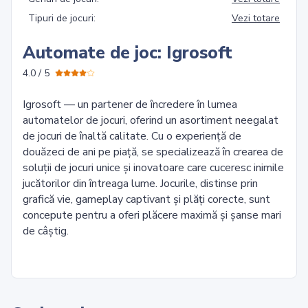
Tipuri de jocuri:
Vezi totare
Automate de joc: Igrosoft
4.0 / 5
Igrosoft — un partener de încredere în lumea
automatelor de jocuri, oferind un asortiment neegalat
de jocuri de înaltă calitate. Cu o experiență de
douăzeci de ani pe piață, se specializează în crearea de
soluții de jocuri unice și inovatoare care cuceresc inimile
jucătorilor din întreaga lume. Jocurile, distinse prin
grafică vie, gameplay captivant și plăți corecte, sunt
concepute pentru a oferi plăcere maximă și șanse mari
de câștig.