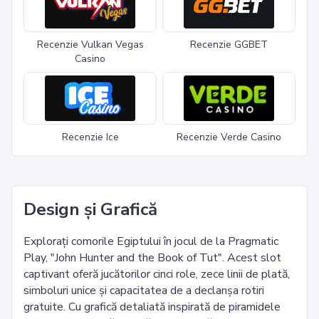
Recenzie Vulkan Vegas
Recenzie GGBET
Casino
Recenzie Ice
Recenzie Verde Casino
Design și Grafică
Explorați comorile Egiptului în jocul de la Pragmatic
Play, "John Hunter and the Book of Tut". Acest slot
captivant oferă jucătorilor cinci role, zece linii de plată,
simboluri unice și capacitatea de a declanșa rotiri
gratuite. Cu grafică detaliată inspirată de piramidele