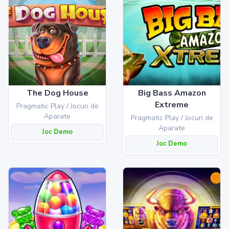
The Dog House
Big Bass Amazon
Extreme
Pragmatic Play / Jocuri de
Aparate
Pragmatic Play / Jocuri de
Aparate
Joc Demo
Joc Demo