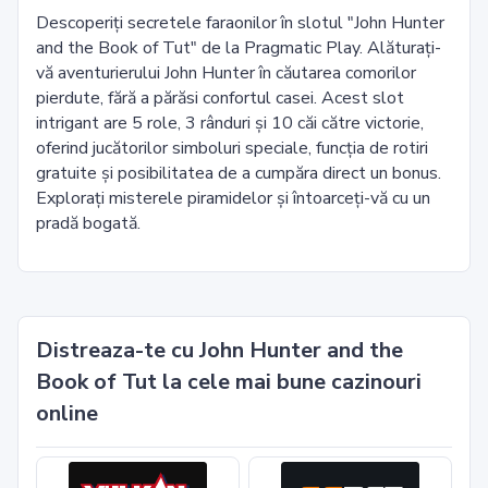
Descoperiți secretele faraonilor în slotul "John Hunter
and the Book of Tut" de la Pragmatic Play. Alăturați-
vă aventurierului John Hunter în căutarea comorilor
pierdute, fără a părăsi confortul casei. Acest slot
intrigant are 5 role, 3 rânduri și 10 căi către victorie,
oferind jucătorilor simboluri speciale, funcția de rotiri
gratuite și posibilitatea de a cumpăra direct un bonus.
Explorați misterele piramidelor și întoarceți-vă cu un
pradă bogată.
Distreaza-te cu John Hunter and the
Book of Tut la cele mai bune cazinouri
online