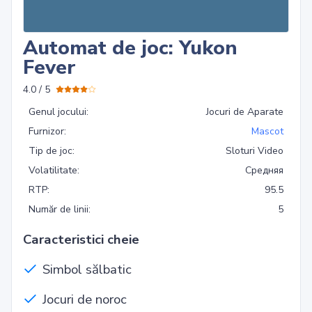
Automat de joc: Yukon
Fever
4.0 / 5
Genul jocului:
Jocuri de Aparate
Furnizor:
Mascot
Tip de joc:
Sloturi Video
Volatilitate:
Средняя
RTP:
95.5
Număr de linii:
5
Caracteristici cheie
Simbol sălbatic
Jocuri de noroc