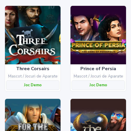
Three Corsairs
Prince of Persia
Mascot / Jocuri de Aparate
Mascot / Jocuri de Aparate
Joc Demo
Joc Demo