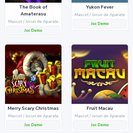
The Book of
Yukon Fever
Amaterasu
Mascot / Jocuri de Aparate
Mascot / Jocuri de Aparate
Joc Demo
Joc Demo
Merry Scary Christmas
Fruit Macau
Mascot / Jocuri de Aparate
Mascot / Jocuri de Aparate
Joc Demo
Joc Demo