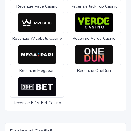
Recenzie Vave Casino
Recenzie JackTop Casino
Recenzie Wizebets Casino
Recenzie Verde Casino
Recenzie Megapari
Recenzie OneDun
Recenzie BDM Bet Casino