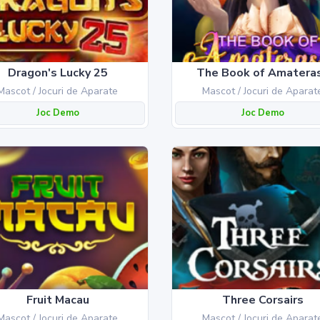
Dragon's Lucky 25
The Book of Amatera
Mascot / Jocuri de Aparate
Mascot / Jocuri de Aparat
Joc Demo
Joc Demo
Fruit Macau
Three Corsairs
Mascot / Jocuri de Aparate
Mascot / Jocuri de Aparat