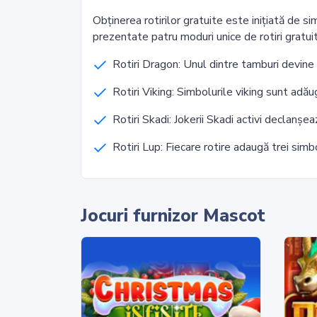
Obținerea rotirilor gratuite este inițiată de sim
prezentate patru moduri unice de rotiri gratui
Rotiri Dragon: Unul dintre tamburi devine
Rotiri Viking: Simbolurile viking sunt adă
Rotiri Skadi: Jokerii Skadi activi declanșe
Rotiri Lup: Fiecare rotire adaugă trei simb
Jocuri furnizor Mascot