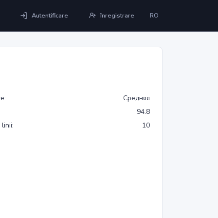
RO
Autentificare
înregistrare
te:
Средняя
94.8
inii:
10