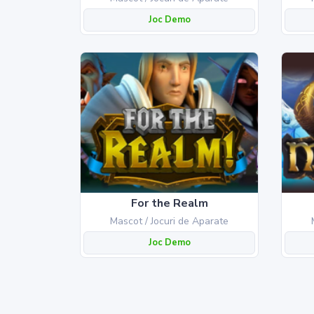
Joc Demo
For the Realm
Mascot / Jocuri de Aparate
Joc Demo