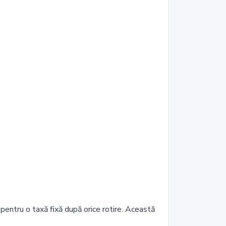
e pentru o taxă fixă după orice rotire. Această