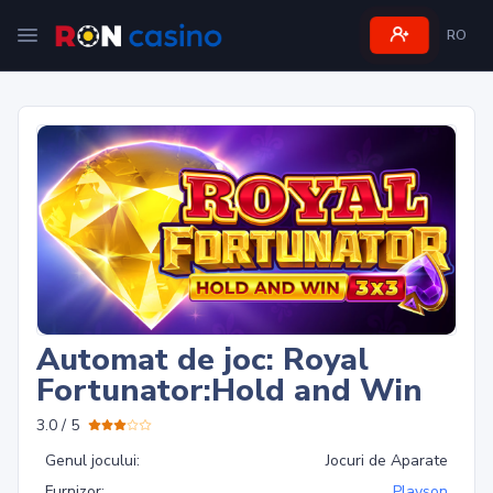
RO
Automat de joc: Royal
Fortunator:Hold and Win
3.0 / 5
Genul jocului:
Jocuri de Aparate
Furnizor:
Playson