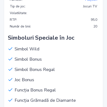
Tip de joc:
Jocuri TV
Volatilitate:
RTP:
95.0
Număr de linii:
20
Simboluri Speciale în Joc
Simbol Wild
Simbol Bonus
Simbol Bonus Regal
Joc Bonus
Funcția Bonus Regal
Funcția Grămadă de Diamante