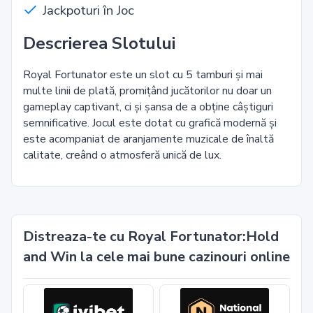
Jackpoturi în Joc
Descrierea Slotului
Royal Fortunator este un slot cu 5 tamburi și mai
multe linii de plată, promițând jucătorilor nu doar un
gameplay captivant, ci și șansa de a obține câștiguri
semnificative. Jocul este dotat cu grafică modernă și
este acompaniat de aranjamente muzicale de înaltă
calitate, creând o atmosferă unică de lux.
Distreaza-te cu Royal Fortunator:Hold
and Win la cele mai bune cazinouri online