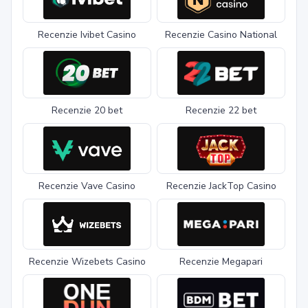
Recenzie Ivibet Casino
Recenzie Casino National
Recenzie 20 bet
Recenzie 22 bet
Recenzie Vave Casino
Recenzie JackTop Casino
Recenzie Wizebets Casino
Recenzie Megapari