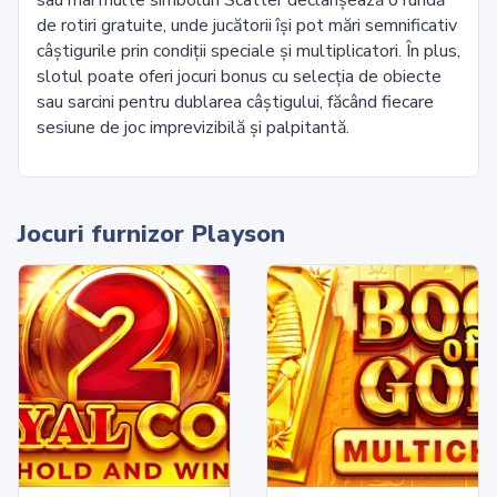
sau mai multe simboluri Scatter declanșează o rundă
de rotiri gratuite, unde jucătorii își pot mări semnificativ
câștigurile prin condiții speciale și multiplicatori. În plus,
slotul poate oferi jocuri bonus cu selecția de obiecte
sau sarcini pentru dublarea câștigului, făcând fiecare
sesiune de joc imprevizibilă și palpitantă.
Jocuri furnizor Playson