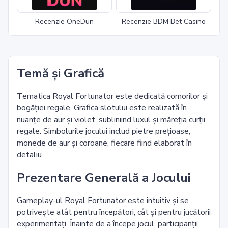
Recenzie OneDun
Recenzie BDM Bet Casino
Temă și Grafică
Tematica Royal Fortunator este dedicată comorilor și
bogăției regale. Grafica slotului este realizată în
nuanțe de aur și violet, subliniind luxul și măreția curții
regale. Simbolurile jocului includ pietre prețioase,
monede de aur și coroane, fiecare fiind elaborat în
detaliu.
Prezentare Generală a Jocului
Gameplay-ul Royal Fortunator este intuitiv și se
potrivește atât pentru începători, cât și pentru jucătorii
experimentați. Înainte de a începe jocul, participanții