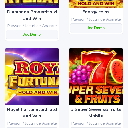
Diamonds Power:Hold
Energy coins
and Win
Playson / Jocuri de Aparate
Playson / Jocuri de Aparate
Joc Demo
Joc Demo
Royal Fortunator:Hold
5 Super Sevens&Fruits
and Win
Mobile
Playson / Jocuri de Aparate
Playson / Jocuri de Aparate