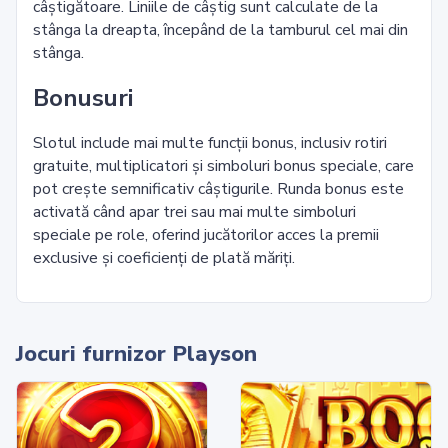
câștigătoare. Liniile de câștig sunt calculate de la
stânga la dreapta, începând de la tamburul cel mai din
stânga.
Bonusuri
Slotul include mai multe funcții bonus, inclusiv rotiri
gratuite, multiplicatori și simboluri bonus speciale, care
pot crește semnificativ câștigurile. Runda bonus este
activată când apar trei sau mai multe simboluri
speciale pe role, oferind jucătorilor acces la premii
exclusive și coeficienți de plată măriți.
Jocuri furnizor Playson