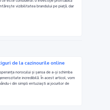
ce este considerat o investiție profitabilă
tărește vizibilitatea brandului pe piață, dar
iguri de la cazinourile online
peranța norocului și șansa de a-și schimba
generozitate incredibilă. În acest articol, vom
ându-i din simpli entuziaști ai jocurilor de