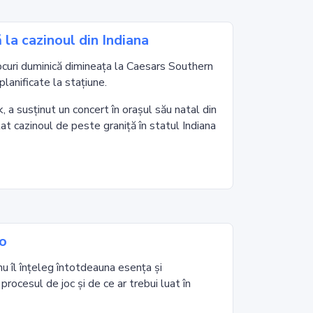
 la cazinoul din Indiana
focuri duminică dimineața la Caesars Southern
anificate la stațiune.
a susținut un concert în orașul său natal din
tat cazinoul de peste graniță în statul Indiana
no
u îl înțeleg întotdeauna esența și
rocesul de joc și de ce ar trebui luat în