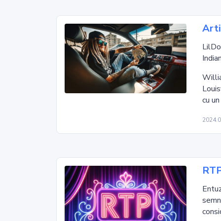
Arti
LilDo
India
Willi
Louis
cu un
2024.0
RTP:
Entuz
semni
consi