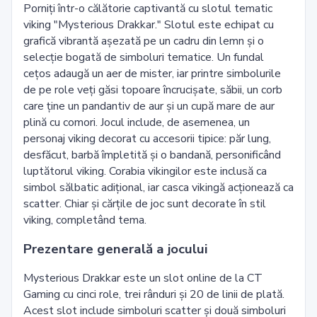
Porniți într-o călătorie captivantă cu slotul tematic
viking "Mysterious Drakkar." Slotul este echipat cu
grafică vibrantă așezată pe un cadru din lemn și o
selecție bogată de simboluri tematice. Un fundal
cețos adaugă un aer de mister, iar printre simbolurile
de pe role veți găsi topoare încrucișate, săbii, un corb
care ține un pandantiv de aur și un cupă mare de aur
plină cu comori. Jocul include, de asemenea, un
personaj viking decorat cu accesorii tipice: păr lung,
desfăcut, barbă împletită și o bandană, personificând
luptătorul viking. Corabia vikingilor este inclusă ca
simbol sălbatic adițional, iar casca vikingă acționează ca
scatter. Chiar și cărțile de joc sunt decorate în stil
viking, completând tema.
Prezentare generală a jocului
Mysterious Drakkar este un slot online de la CT
Gaming cu cinci role, trei rânduri și 20 de linii de plată.
Acest slot include simboluri scatter și două simboluri