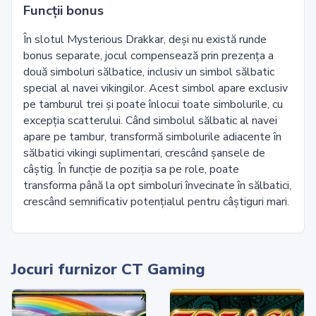
Funcții bonus
În slotul Mysterious Drakkar, deși nu există runde
bonus separate, jocul compensează prin prezența a
două simboluri sălbatice, inclusiv un simbol sălbatic
special al navei vikingilor. Acest simbol apare exclusiv
pe tamburul trei și poate înlocui toate simbolurile, cu
excepția scatterului. Când simbolul sălbatic al navei
apare pe tambur, transformă simbolurile adiacente în
sălbatici vikingi suplimentari, crescând șansele de
câștig. În funcție de poziția sa pe role, poate
transforma până la opt simboluri învecinate în sălbatici,
crescând semnificativ potențialul pentru câștiguri mari.
Jocuri furnizor CT Gaming