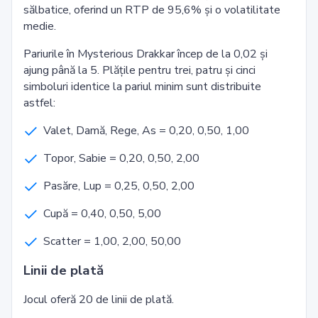
sălbatice, oferind un RTP de 95,6% și o volatilitate
medie.
Pariurile în Mysterious Drakkar încep de la 0,02 și
ajung până la 5. Plățile pentru trei, patru și cinci
simboluri identice la pariul minim sunt distribuite
astfel:
Valet, Damă, Rege, As = 0,20, 0,50, 1,00
Topor, Sabie = 0,20, 0,50, 2,00
Pasăre, Lup = 0,25, 0,50, 2,00
Cupă = 0,40, 0,50, 5,00
Scatter = 1,00, 2,00, 50,00
Linii de plată
Jocul oferă 20 de linii de plată.