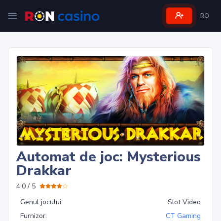
RO
Automat de joc: Mysterious
Drakkar
4.0 / 5
Genul jocului:
Slot Video
Furnizor:
CT Gaming