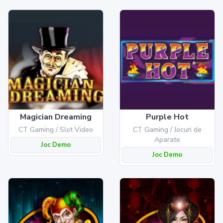
Magician Dreaming
Purple Hot
CT Gaming / Slot Video
CT Gaming / Jocuri de
Aparate
Joc Demo
Joc Demo