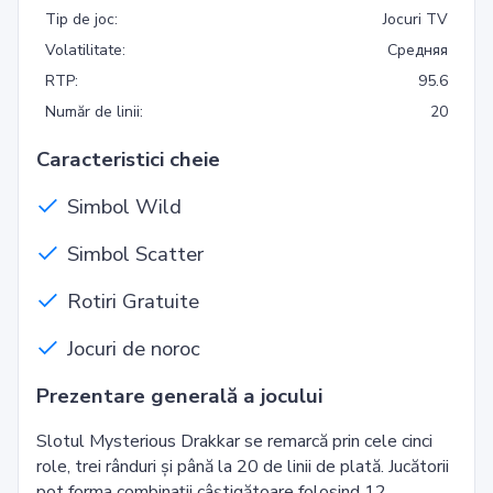
Tip de joc:
Jocuri TV
Volatilitate:
Средняя
RTP:
95.6
Număr de linii:
20
Caracteristici cheie
Simbol Wild
Simbol Scatter
Rotiri Gratuite
Jocuri de noroc
Prezentare generală a jocului
Slotul Mysterious Drakkar se remarcă prin cele cinci
role, trei rânduri și până la 20 de linii de plată. Jucătorii
pot forma combinații câștigătoare folosind 12