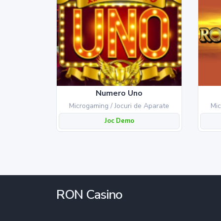
Numero Uno
Microgaming / Jocuri de Aparate
Mic
Joc Demo
RON Casino