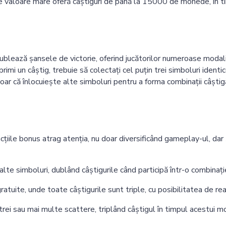
 de valoare mare oferă câștiguri de până la 15000 de monede, în 
lează șansele de victorie, oferind jucătorilor numeroase modalităț
rimi un câștig, trebuie să colectați cel puțin trei simboluri identic
oar că înlocuiește alte simboluri pentru a forma combinații câștig
iile bonus atrag atenția, nu doar diversificând gameplay-ul, dar 
lte simboluri, dublând câștigurile când participă într-o combinați
tuite, unde toate câștigurile sunt triple, cu posibilitatea de reac
trei sau mai multe scattere, triplând câștigul în timpul acestui m