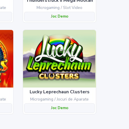
Thunderstruck II Mega Moolah
rate
Microgaming / Slot Video
Joc Demo
Lucky Leprechaun Clusters
rate
Microgaming / Jocuri de Aparate
Joc Demo