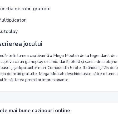
uncția de rotiri gratuite
ultiplicatori
utoplay
crierea jocului
ndă-te în lumea captivantă a Mega Moolah de la legendarul dez
 captiva cu un gameplay dinamic, dar îți oferă și șansa de a obține
oase și jackpoturilor mari. Compus din 5 role, 3 rânduri și 25 de li
ncția de rotiri gratuite, Mega Moolah deschide ușile către o lume a o
ul în căutarea premiilor impresionante.
le mai bune cazinouri online