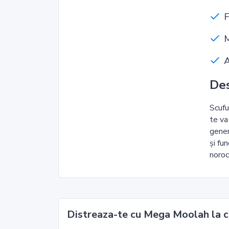
F
M
A
Des
Scufu
te va
gener
și fu
noroc
Distreaza-te cu Mega Moolah la ce