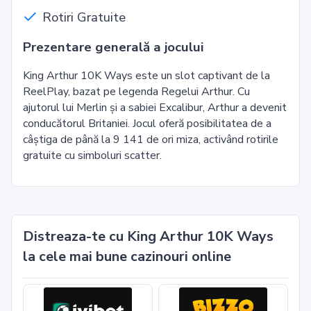
Rotiri Gratuite
Prezentare generală a jocului
King Arthur 10K Ways este un slot captivant de la
ReelPlay, bazat pe legenda Regelui Arthur. Cu
ajutorul lui Merlin și a sabiei Excalibur, Arthur a devenit
conducătorul Britaniei. Jocul oferă posibilitatea de a
câștiga de până la 9 141 de ori miza, activând rotirile
gratuite cu simboluri scatter.
Distreaza-te cu King Arthur 10K Ways
la cele mai bune cazinouri online