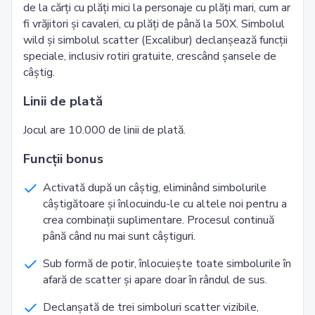
de la cărți cu plăți mici la personaje cu plăți mari, cum ar
fi vrăjitori și cavaleri, cu plăți de până la 50X. Simbolul
wild și simbolul scatter (Excalibur) declanșează funcții
speciale, inclusiv rotiri gratuite, crescând șansele de
câștig.
Linii de plată
Jocul are 10.000 de linii de plată.
Funcții bonus
Activată după un câștig, eliminând simbolurile
câștigătoare și înlocuindu-le cu altele noi pentru a
crea combinații suplimentare. Procesul continuă
până când nu mai sunt câștiguri.
Sub formă de potir, înlocuiește toate simbolurile în
afară de scatter și apare doar în rândul de sus.
Declanșată de trei simboluri scatter vizibile,