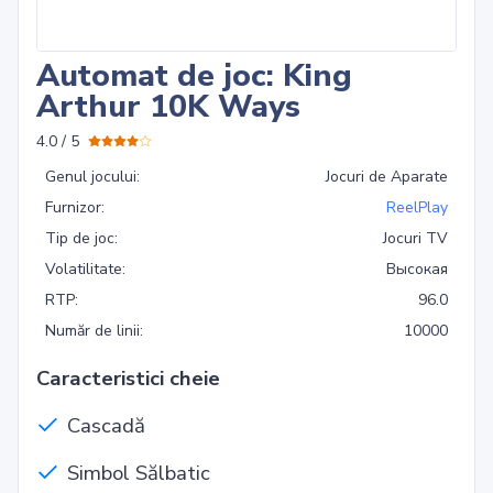
Automat de joc: King
Arthur 10K Ways
4.0 / 5
Genul jocului:
Jocuri de Aparate
Furnizor:
ReelPlay
Tip de joc:
Jocuri TV
Volatilitate:
Высокая
RTP:
96.0
Număr de linii:
10000
Caracteristici cheie
Cascadă
Simbol Sălbatic