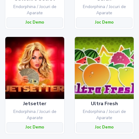
Endorphina / Jocuri de
Endorphina / Jocuri de
Aparate
Aparate
Joc Demo
Joc Demo
Jetsetter
Ultra Fresh
Endorphina / Jocuri de
Endorphina / Jocuri de
Aparate
Aparate
Joc Demo
Joc Demo