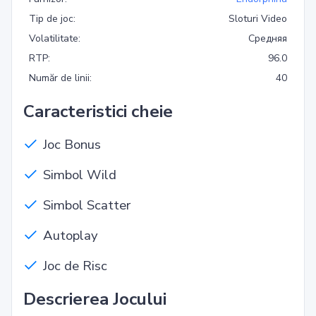
Tip de joc:
Sloturi Video
Volatilitate:
Средняя
RTP:
96.0
Număr de linii:
40
Caracteristici cheie
Joc Bonus
Simbol Wild
Simbol Scatter
Autoplay
Joc de Risc
Descrierea Jocului