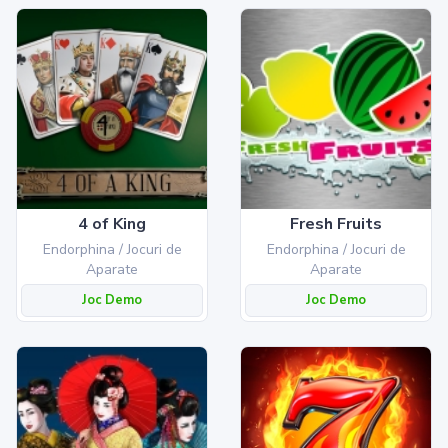
4 of King
Fresh Fruits
Endorphina / Jocuri de
Endorphina / Jocuri de
Aparate
Aparate
Joc Demo
Joc Demo