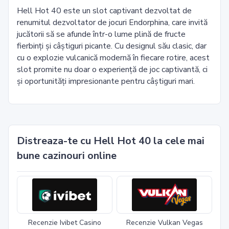
Hell Hot 40 este un slot captivant dezvoltat de
renumitul dezvoltator de jocuri Endorphina, care invită
jucătorii să se afunde într-o lume plină de fructe
fierbinți și câștiguri picante. Cu designul său clasic, dar
cu o explozie vulcanică modernă în fiecare rotire, acest
slot promite nu doar o experiență de joc captivantă, ci
și oportunități impresionante pentru câștiguri mari.
Distreaza-te cu Hell Hot 40 la cele mai
bune cazinouri online
Recenzie Ivibet Casino
Recenzie Vulkan Vegas