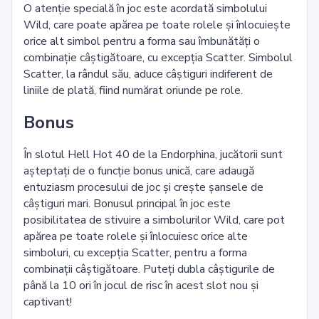
O atenție specială în joc este acordată simbolului
Wild, care poate apărea pe toate rolele și înlocuiește
orice alt simbol pentru a forma sau îmbunătăți o
combinație câștigătoare, cu excepția Scatter. Simbolul
Scatter, la rândul său, aduce câștiguri indiferent de
liniile de plată, fiind numărat oriunde pe role.
Bonus
În slotul Hell Hot 40 de la Endorphina, jucătorii sunt
așteptați de o funcție bonus unică, care adaugă
entuziasm procesului de joc și crește șansele de
câștiguri mari. Bonusul principal în joc este
posibilitatea de stivuire a simbolurilor Wild, care pot
apărea pe toate rolele și înlocuiesc orice alte
simboluri, cu excepția Scatter, pentru a forma
combinații câștigătoare. Puteți dubla câștigurile de
până la 10 ori în jocul de risc în acest slot nou și
captivant!