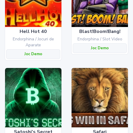
Hell Hot 40
Blast!Boom!Bang!
Endorphina / Jocuri de
Endorphina / Slot Video
Aparate
Joc Demo
Joc Demo
Satoshi's Secret
Safari