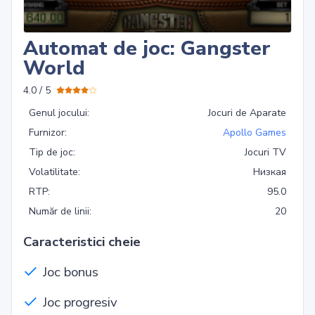
Automat de joc: Gangster
World
4.0 / 5
Genul jocului:
Jocuri de Aparate
Furnizor:
Apollo Games
Tip de joc:
Jocuri TV
Volatilitate:
Низкая
RTP:
95.0
Număr de linii:
20
Caracteristici cheie
Joc bonus
Joc progresiv