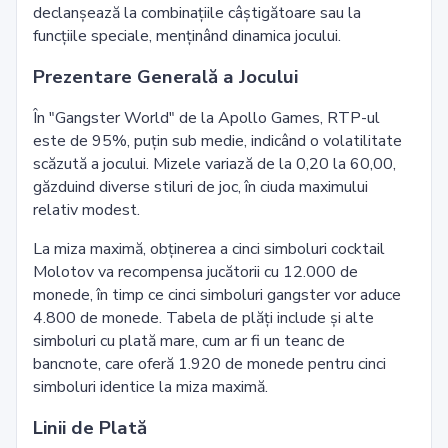
declanșează la combinațiile câștigătoare sau la
funcțiile speciale, menținând dinamica jocului.
Prezentare Generală a Jocului
În "Gangster World" de la Apollo Games, RTP-ul
este de 95%, puțin sub medie, indicând o volatilitate
scăzută a jocului. Mizele variază de la 0,20 la 60,00,
găzduind diverse stiluri de joc, în ciuda maximului
relativ modest.
La miza maximă, obținerea a cinci simboluri cocktail
Molotov va recompensa jucătorii cu 12.000 de
monede, în timp ce cinci simboluri gangster vor aduce
4.800 de monede. Tabela de plăți include și alte
simboluri cu plată mare, cum ar fi un teanc de
bancnote, care oferă 1.920 de monede pentru cinci
simboluri identice la miza maximă.
Linii de Plată