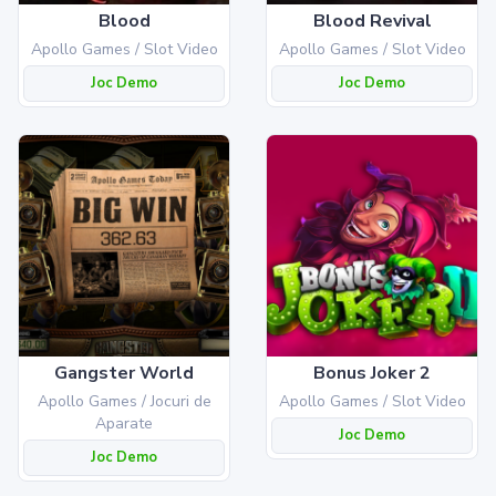
Blood
Blood Revival
Apollo Games / Slot Video
Apollo Games / Slot Video
Joc Demo
Joc Demo
Gangster World
Bonus Joker 2
Apollo Games / Jocuri de
Apollo Games / Slot Video
Aparate
Joc Demo
Joc Demo