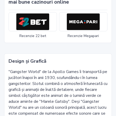
mai bune cazinouri online
Recenzie 22 bet
Recenzie Megapari
Design și Grafică
"Gangster World" de la Apollo Games îi transportă pe
jucători înapoi în anii 1930, scufundându-i în lumea
gangsterilor. Slotul combină o atmosferă întunecată cu
grafică și animații de înaltă detaliere, unde fiecare
simbol câștigător este animat de o lumină verde ce
aduce aminte de "Marele Gatsby". Deși "Gangster
World" nu are un coloană sonoră principală, acest lucru
este compensat de numeroase efecte sonore care se