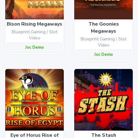
Bison Rising Megaways
The Goonies
Megaways
Blueprint Gaming / Slot
Video
Blueprint Gaming / Slot
Video
Joc Demo
Joc Demo
Eye of Horus Rise of
The Stash