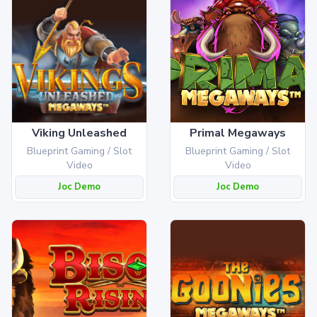
Viking Unleashed
Primal Megaways
Blueprint Gaming / Slot
Blueprint Gaming / Slot
Video
Video
Joc Demo
Joc Demo