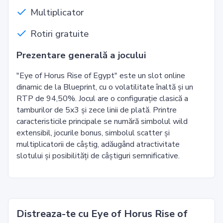
Multiplicator
Rotiri gratuite
Prezentare generală a jocului
"Eye of Horus Rise of Egypt" este un slot online
dinamic de la Blueprint, cu o volatilitate înaltă și un
RTP de 94,50%. Jocul are o configurație clasică a
tamburilor de 5x3 și zece linii de plată. Printre
caracteristicile principale se numără simbolul wild
extensibil, jocurile bonus, simbolul scatter și
multiplicatorii de câștig, adăugând atractivitate
slotului și posibilități de câștiguri semnificative.
Distreaza-te cu Eye of Horus Rise of