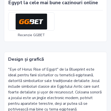
Egypt la cele mai bune cazinouri online
Recenzie GGBET
Design și grafică
"Eye of Horus Rise of Egypt" de la Blueprint este
ideal pentru fanii sloturilor cu tematică egipteană,
datorită simbolurilor sale tradiționale detaliate. Jocul
include simboluri clasice ale Egiptului Antic care sunt
foarte detaliate și ușor de recunoscut. Coloana sonoră
a jocului este un jingle electronic modern, potrivit
pentru aparatele terestre, deși ar putea să se
potrivească mai bine cu tema egipteană.