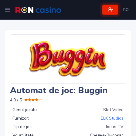
RO
Automat de joc: Buggin
4.0 / 5
Genul jocului:
Slot Video
Furnizor:
ELK Studios
Tip de joc:
Jocuri TV
Volatilitate:
Средне-Высокая