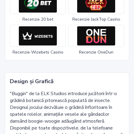
Recenzie 20 bet
Recenzie JackTop Casino
Recenzie Wizebets Casino
Recenzie OneDun
Design și Grafică
"Buggin" de la ELK Studios introduce jucătorii într-o
grădină botanică pitorească populată de insecte.
Designul jocului dezvăluie o grădină înfloritoare în
spatele rolelor, animațiile vesele ale gândacilor
dansând boogie-woogie adăugând atmosferă.
Disponibil pe toate dispozitivele, de la telefoane