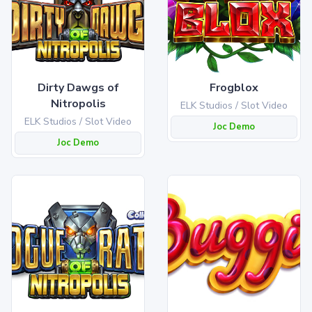
Dirty Dawgs of
Frogblox
Nitropolis
ELK Studios / Slot Video
ELK Studios / Slot Video
Joc Demo
Joc Demo