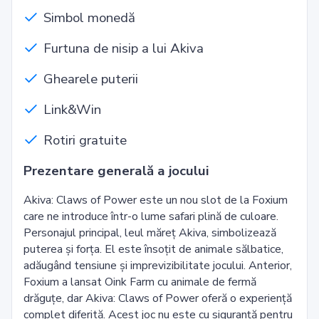
Simbol monedă
Furtuna de nisip a lui Akiva
Ghearele puterii
Link&Win
Rotiri gratuite
Prezentare generală a jocului
Akiva: Claws of Power este un nou slot de la Foxium
care ne introduce într-o lume safari plină de culoare.
Personajul principal, leul măreț Akiva, simbolizează
puterea și forța. El este însoțit de animale sălbatice,
adăugând tensiune și imprevizibilitate jocului. Anterior,
Foxium a lansat Oink Farm cu animale de fermă
drăguțe, dar Akiva: Claws of Power oferă o experiență
complet diferită. Acest joc nu este cu siguranță pentru