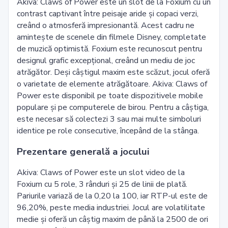
Akiva: Claws of Power este un slot de la Foxium cu un
contrast captivant între peisaje aride și copaci verzi,
creând o atmosferă impresionantă. Acest cadru ne
amintește de scenele din filmele Disney, completate
de muzică optimistă. Foxium este recunoscut pentru
designul grafic excepțional, creând un mediu de joc
atrăgător. Deși câștigul maxim este scăzut, jocul oferă
o varietate de elemente atrăgătoare. Akiva: Claws of
Power este disponibil pe toate dispozitivele mobile
populare și pe computerele de birou. Pentru a câștiga,
este necesar să colectezi 3 sau mai multe simboluri
identice pe role consecutive, începând de la stânga.
Prezentare generală a jocului
Akiva: Claws of Power este un slot video de la
Foxium cu 5 role, 3 rânduri și 25 de linii de plată.
Pariurile variază de la 0,20 la 100, iar RTP-ul este de
96,20%, peste media industriei. Jocul are volatilitate
medie și oferă un câștig maxim de până la 2500 de ori