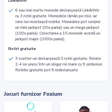
Link&Win
6 sau mai multe monede declanșează Link&Win
cu 3 rotiri gratuite. Monedele rămân pe role, iar
cele noi resetează rotirile. Monedele pot conține
un mini-jackpot (30x pariul) sau un mega-jackpot
(100x pariul). Colectarea a 15 monede acordă un
jackpot major (1000x pariul).
Rotiri gratuite
3 scatter-uri declanșează 5 rotiri gratuite. Rolele
2-4 se unesc într-un singur rol mare cu 9 simboluri.
Rotirile gratuite pot fi redeclanșate.
Jocuri furnizor Foxium