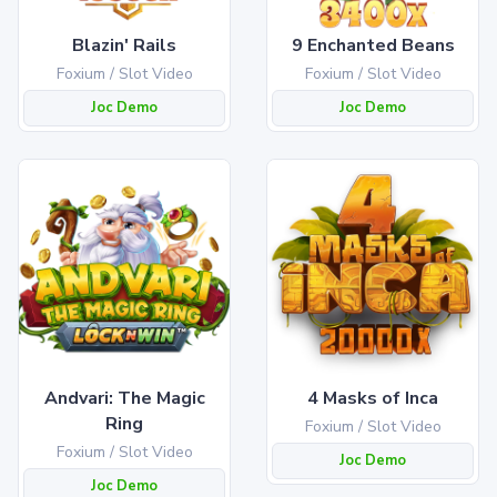
Blazin' Rails
9 Enchanted Beans
Foxium / Slot Video
Foxium / Slot Video
Joc Demo
Joc Demo
Andvari: The Magic
4 Masks of Inca
Ring
Foxium / Slot Video
Foxium / Slot Video
Joc Demo
Joc Demo