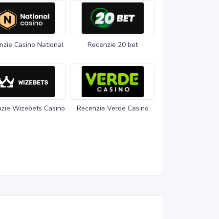
nzie Casino National
Recenzie 20 bet
zie Wizebets Casino
Recenzie Verde Casino