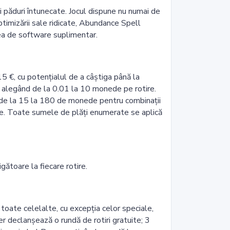
 păduri întunecate. Jocul dispune nu numai de
ptimizării sale ridicate, Abundance Spell
tea de software suplimentar.
5 €, cu potențialul de a câștiga până la
i, alegând de la 0.01 la 10 monede pe rotire.
iind de la 15 la 180 de monede pentru combinații
onede. Toate sumele de plăți enumerate se aplică
ătoare la fiecare rotire.
 toate celelalte, cu excepția celor speciale,
er declanșează o rundă de rotiri gratuite; 3