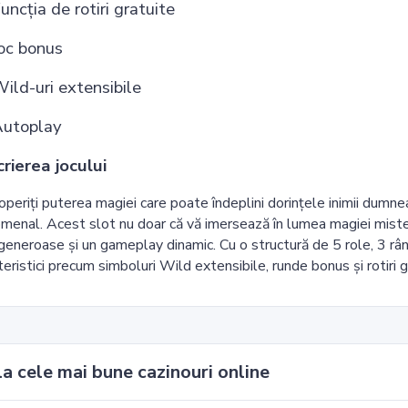
uncția de rotiri gratuite
oc bonus
ild-uri extensibile
utoplay
rierea jocului
periți puterea magiei care poate îndeplini dorințele inimii dumn
menal. Acest slot nu doar că vă imersează în lumea magiei mister
 generoase și un gameplay dinamic. Cu o structură de 5 role, 3 rând
teristici precum simboluri Wild extensibile, runde bonus și rotiri g
a cele mai bune cazinouri online