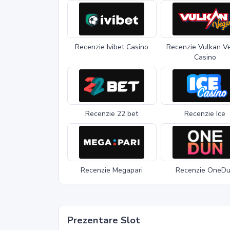
Recenzie Ivibet Casino
Recenzie Vulkan V
Casino
Recenzie 22 bet
Recenzie Ice
Recenzie Megapari
Recenzie OneD
Prezentare Slot