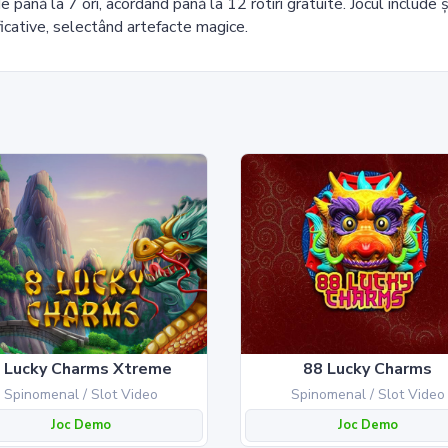
e până la 7 ori, acordând până la 12 rotiri gratuite. Jocul include
ficative, selectând artefacte magice.
 Lucky Charms Xtreme
88 Lucky Charms
Spinomenal / Slot Video
Spinomenal / Slot Video
Joc Demo
Joc Demo